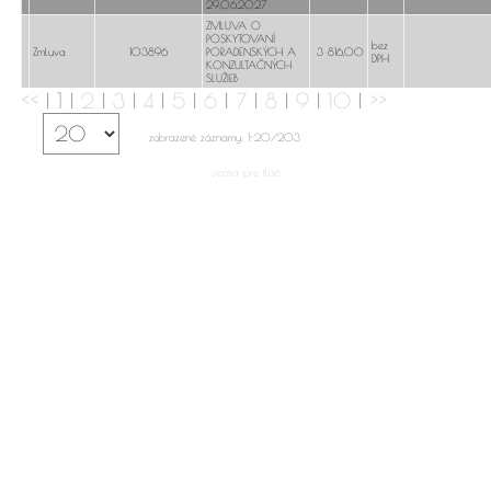
29.06.2027
ZMLUVA O
POSKYTOVANÍ
bez
Zmluva
103896
PORADENSKÝCH A
3 816,00
DPH
KONZULTAČNÝCH
SLUŽIEB
<<
|
1
|
2
|
3
|
4
|
5
|
6
|
7
|
8
|
9
|
10
|
>>
zobrazené záznamy: 1-20/203
verzia pre tlač