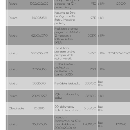
Faktúra
1552602602
a nádob na TZ -
9,10
s DPH
2000
papier, plasty
Poplatky za Extra
balíčky a ďalšie
Faktúra
1610983721
27,13
s DPH
služby, Mesačné
poplatky
Predĺženie platnosti
programu OMEGA o
Faktúra
1826060710
12 mesiacov s
301,99
s DPH
Balíkom služieb
EXTRA
Cloud home,
prenájom antény,
Faktúra
1260628233
24,50
s DPH
20210659/546
prenájom WI-FI
routra Mikrotik
Služba GovBox –
poplatok za
Faktúra
20261058
33,21
s DPH
používanie v 2.
kvartáli 2026
bez
Faktúra
2026010
Prevádzka fotobudky
250,00
DPH
Výkon zodpovednej
Faktúra
202619227
369,00
s DPH
osoby
50 dokumentov,
bez
Objednávka
103896
3 816.00
školení alebo služieb
DPH
Licencia -
Samospráva na Kľúč
bez
Faktúra
2606005
- za obdobie od
1 908.00
103896
DPH
30.06.2026 do