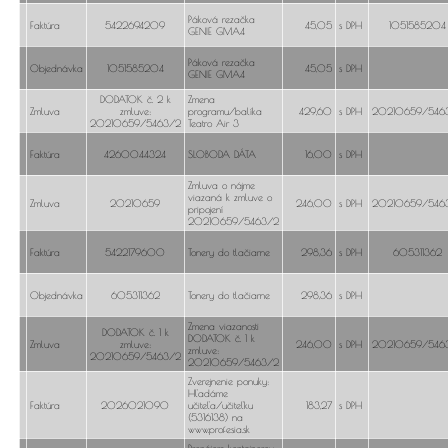
Páková rezačka
Faktúra
5422694209
45,05
s DPH
1051585204
GENIE GMA4
Páková rezačka
Objednávka
1051585204
45,05
s DPH
GENIE GMA4
DODATOK č. 2 k
Zmena
Zmluva
zmluve:
programu/balíka
429,60
s DPH
20210659/546
20210659/5463/2
Teatro Air 3
Faktúra
4260044324
SLOBODA DÁTA
16,00
s DPH
Zmluva o nájme
viazaná k zmluve o
Zmluva
20210659
246,00
s DPH
20210659/546
pripojení
20210659/5463/2
Faktúra
5422179600
Tonery do tlačiarne
298,36
s DPH
605311362
Objednávka
605311362
Tonery do tlačiarne
298,36
s DPH
Zmena viazanosti
DODATOK č. 1 k
DODATOK č. 1 k
Zmluva
zmluve:
246,00
s DPH
20210659/546
zmluve:
20210659/5463/2
20210659/5463/2
Zverejnenie ponuky:
Hľadáme
Faktúra
2026021090
učiteľa/učiteľku
183,27
s DPH
(5316138) na
www.profesia.sk
Prenájom kontajnerov