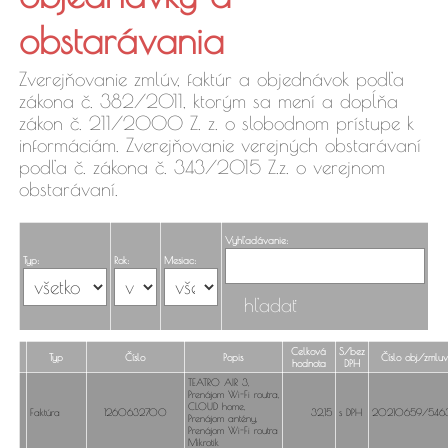
faktúry,
obstarávania
objednávky
Zverejňovanie zmlúv, faktúr a objednávok podľa
zákona č. 382/2011, ktorým sa mení a dopĺňa
zákon č. 211/2000 Z. z. o slobodnom prístupe k
informáciám. Zverejňovanie verejných obstarávaní
podľa č. zákona č. 343/2015 Z.z. o verejnom
obstarávaní.
Vyhľadávanie:
Typ:
Rok:
Mesiac:
Celková
S/bez
Typ
Číslo
Popis
Číslo obj./zmlu
hodnota
DPH
TEATRO AIR 3,
Prenájom Wi-Fi routra,
CLOUD home,
Faktúra
1260632700
32,15
s DPH
20210659/546
Prenájom antény,
Prenájom Wi-Fi routra
Mikrotik