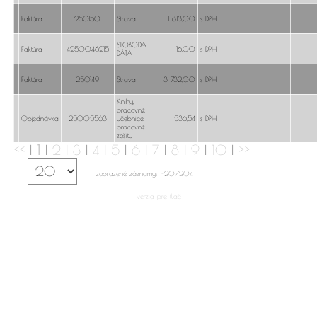
Faktúra
250150
Strava
1 813,00
s DPH
SLOBODA
Faktúra
4250046215
16,00
s DPH
DÁTA
Faktúra
250149
Strava
3 732,00
s DPH
Knihy,
pracovné
Objednávka
25005563
učebnice,
536,54
s DPH
pracovné
zošity
<<
|
1
|
2
|
3
|
4
|
5
|
6
|
7
|
8
|
9
|
10
|
>>
zobrazené záznamy: 1-20/204
verzia pre tlač