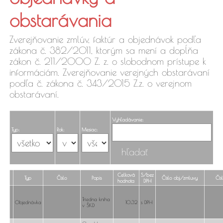
faktúry,
obstarávania
objednávky
Zverejňovanie zmlúv, faktúr a objednávok podľa
zákona č. 382/2011, ktorým sa mení a dopĺňa
zákon č. 211/2000 Z. z. o slobodnom prístupe k
informáciám. Zverejňovanie verejných obstarávaní
podľa č. zákona č. 343/2015 Z.z. o verejnom
obstarávaní.
Vyhľadávanie:
Typ:
Rok:
Mesiac:
Celková
S/bez
Typ
Číslo
Popis
Číslo obj./zmluvy
Čís
hodnota
DPH
Triedna kniha
Objednávka
10,32
s DPH
v ŠKD