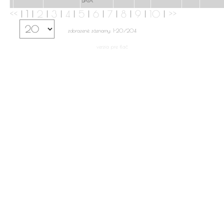
DÁTA
<<
|
1
|
2
|
3
|
4
|
5
|
6
|
7
|
8
|
9
|
10
|
>>
zobrazené záznamy: 1-20/204
verzia pre tlač