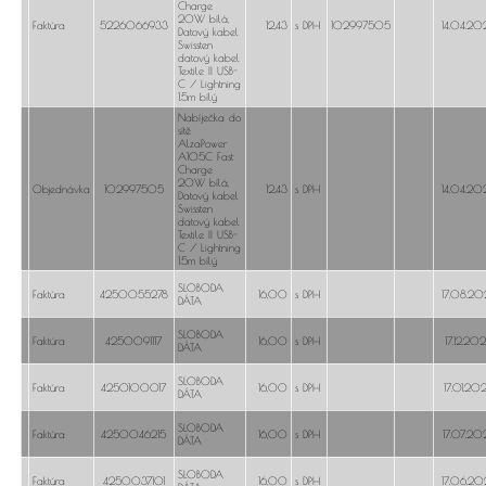
Charge
20W bílá,
Faktúra
5226066933
12,43
s DPH
102997505
14.04.20
Datový kabel
Swissten
datový kabel
Textile II USB-
C / Lightning
1.5m bílý
Nabíječka do
sítě
AlzaPower
A105C Fast
Charge
20W bílá,
Objednávka
102997505
12,43
s DPH
14.04.20
Datový kabel
Swissten
datový kabel
Textile II USB-
C / Lightning
1.5m bílý
SLOBODA
Faktúra
4250055278
16,00
s DPH
17.08.20
DÁTA
SLOBODA
Faktúra
4250091117
16,00
s DPH
17.12.20
DÁTA
SLOBODA
Faktúra
4250100017
16,00
s DPH
17.01.20
DÁTA
SLOBODA
Faktúra
4250046215
16,00
s DPH
17.07.20
DÁTA
SLOBODA
Faktúra
4250037101
16,00
s DPH
17.06.20