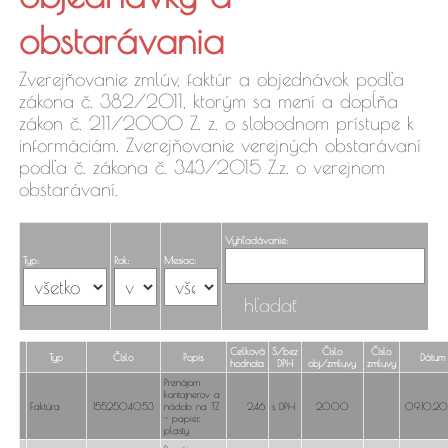
faktúry,
obstarávania
objednávky
Zverejňovanie zmlúv, faktúr a objednávok podľa
zákona č. 382/2011, ktorým sa mení a dopĺňa
zákon č. 211/2000 Z. z. o slobodnom prístupe k
informáciám. Zverejňovanie verejných obstarávaní
podľa č. zákona č. 343/2015 Z.z. o verejnom
obstarávaní.
Vyhľadávanie:
Typ:
Rok:
Mesiac:
Celková
S/bez
Číslo
Číslo
Typ
Číslo
Popis
Dátum
hodnota
DPH
obj./zmluvy
zmluvy
Prenájom
kontajnerov a
Faktúra
1552504053
nádob na TZ
2,46
s DPH
2000
09.10.2
- papier,
plasty