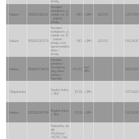
plasty
Prenájom
kontajnerov a
Faktúra
1552602602
nádob na TZ
9,10
s DPH
2000
07.07.2
- papier,
plasty
Prenájom
kontajnerov a
nádob na TZ
- papier,
Faktúra
1552502005
9,10
s DPH
2000
09.06.2
plasty, zvoz
separovaného
zberu -
plasty
Prenájom
priestorov
divadelnej
bez
Faktúra
3842600406
10,00
22.06.2
sály Domu
DPH
kultúry v
Poprade
Triedna kniha
Objednávka
10,32
s DPH
07.04.2
v ŠKD
Triedna kniha
Faktúra
2252206099
10,32
s DPH
06.08.2
v ŠKD
Nabíječka do
sítě
AlzaPower
A105C Fast