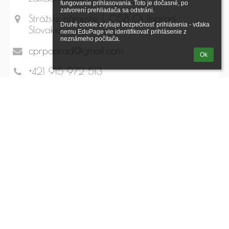
fungovanie prihlasovania. Toto je dočasné, po 
zatvorení prehliadača sa odstráni.

Strážske námestie 1, 058 01 Poprad
Druhé cookie zvyšuje bezpečnosť prihlásenia - vďaka 
Slovakia
nemu EduPage vie identifikovať prihlásenie z 
neznámeho počítača.
cprpoprad@gmail.com
Ok
+421 915 972 513
.
Mapa