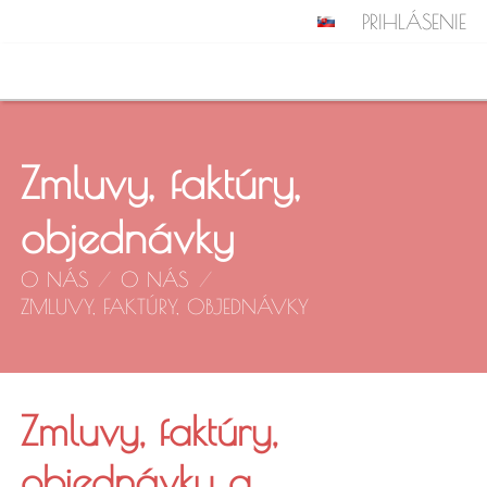
PRIHLÁSENIE
Zmluvy, faktúry,
objednávky
O NÁS
/
O NÁS
/
ZMLUVY, FAKTÚRY, OBJEDNÁVKY
Zmluvy,
Zmluvy, faktúry,
objednávky a