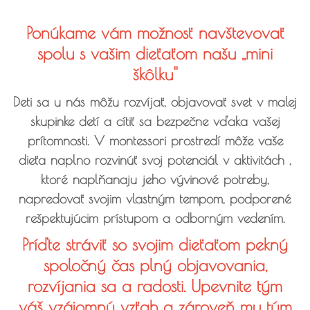
Ponúkame vám možnosť navštevovať
spolu s vašim dieťaťom našu ,,mini
škôlku''
Deti sa u nás môžu rozvíjať, objavovať svet v malej
skupinke detí a cítiť sa bezpečne vďaka vašej
prítomnosti. V montessori prostredí môže vaše
dieťa naplno rozvinúť svoj potenciál v aktivitách ,
ktoré naplňanaju jeho vývinové potreby,
napredovať svojim vlastným tempom, podporené
rešpektujúcim prístupom a odborným vedením.
Príďte stráviť so svojim dieťaťom pekný
spoločný čas plný objavovania,
rozvíjania sa a radosti. Upevnite tým
váš vzájomný vzťah a zároveň mu tým