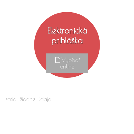
Elektronická
prihláška
Vypísať
online
zatiaľ žiadne údaje