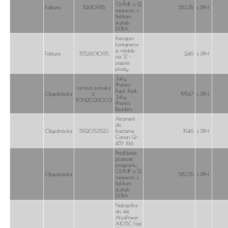
OLYMP o 12
Faktúra
112610976
583,76
s DPH
mesiacov s
Balíkom
služieb
EXTRA
Prenájom
kontajnerov
a nádob
Faktúra
1552601095
2,46
s DPH
na TZ -
papier,
plasty
Jolly
Phonics
cenová ponuka
Pupil Book,
Objednávka
č.
195,47
s DPH
Jolly
PON2026002
Phonics
Readers
Atrament
do
Objednávka
592053523
tlačiarne
19,46
s DPH
Canon GI-
45Y žltá
Predĺženie
platnosti
programu
OLYMP o 12
Objednávka
583,76
s DPH
mesiacov s
Balíkom
služieb
EXTRA
Nabíječka
do sítě
AlzaPower
A105C Fast