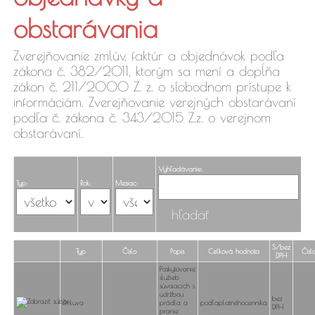
faktúry,
obstarávania
objednávky
Zverejňovanie zmlúv, faktúr a objednávok podľa
zákona č. 382/2011, ktorým sa mení a dopĺňa
zákon č. 211/2000 Z. z. o slobodnom prístupe k
informáciám. Zverejňovanie verejných obstarávaní
podľa č. zákona č. 343/2015 Z.z. o verejnom
obstarávaní.
Vyhľadávanie:
Typ:
Rok:
Mesiac:
S/bez
Typ
Číslo
Popis
Celková hodnota
Čísl
DPH
Poskytovanie
služieb
súvisiacich s
údržbou
bez
Zmluva
prádla a
podľaplatnéhocenníka
DPH
pranie