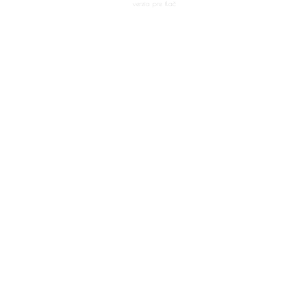
verzia pre tlač