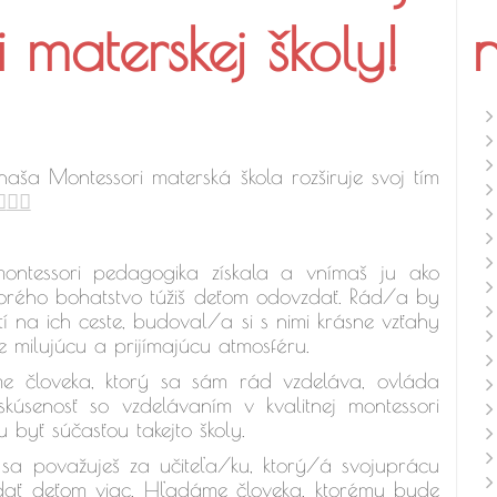
 materskej školy!
aša Montessori materská škola rozširuje svoj tím
♂️
🙋‍♀️
montessori pedagogika získala a vnímaš ju ako
torého bohatstvo túžiš deťom odovzdať. Rád/a by
í na ich ceste, budoval/a si s nimi krásne vzťahy
e milujúcu a prijímajúcu atmosféru.
me človeka, ktorý sa sám rád vzdeláva, ovláda
úsenosť so vzdelávaním v kvalitnej montessori
u byť súčasťou takejto školy.
sa považuješ za učiteľa/ku, ktorý/á svoju
prácu
 dať deťom viac. Hľadáme človeka, ktorému bude