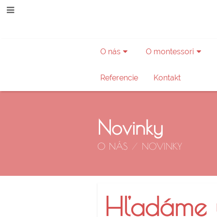
O nás
O montessori
Referencie
Kontakt
Novinky
O NÁS
/
NOVINKY
Novinky
Hľadáme u