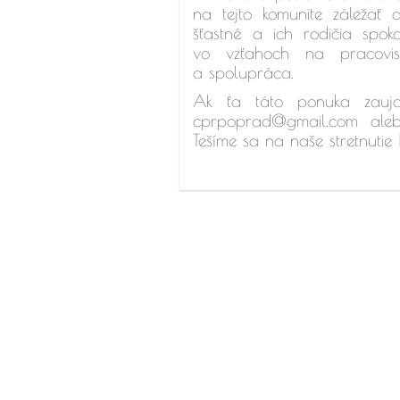
na tejto komunite záležať 
šťastné a ich rodičia spo
vo vzťahoch na pracovisku
a spolupráca.
Ak ťa táto ponuka zaujal
cprpoprad@gmail.com aleb
Tešíme sa na naše stretnutie