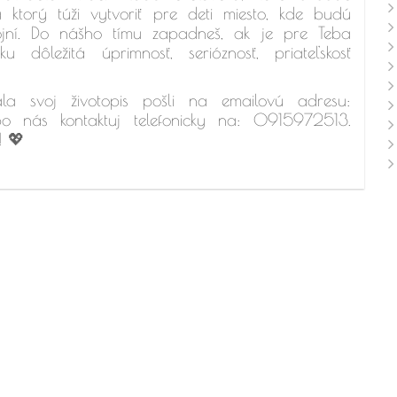
a ktorý túži vytvoriť pre deti miesto, kde budú
kojní. Do nášho tímu zapadneš, ak je pre Teba
 dôležitá úprimnosť, serióznosť, priateľskosť
a svoj životopis pošli na emailovú adresu:
o nás kontaktuj telefonicky na: 0915972513.
 !
💖