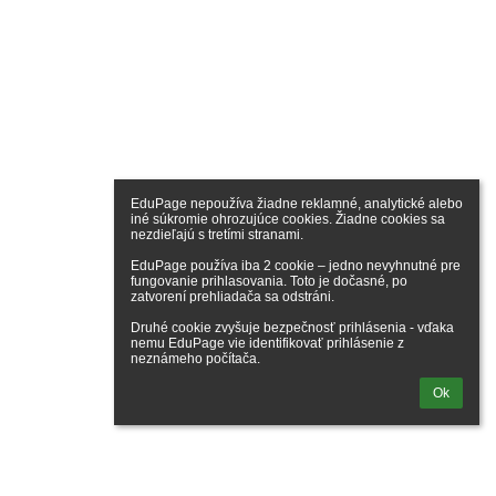
EduPage nepoužíva žiadne reklamné, analytické alebo 
iné súkromie ohrozujúce cookies. Žiadne cookies sa 
nezdieľajú s tretími stranami.

EduPage používa iba 2 cookie – jedno nevyhnutné pre 
fungovanie prihlasovania. Toto je dočasné, po 
zatvorení prehliadača sa odstráni.

Druhé cookie zvyšuje bezpečnosť prihlásenia - vďaka 
nemu EduPage vie identifikovať prihlásenie z 
neznámeho počítača.
Ok