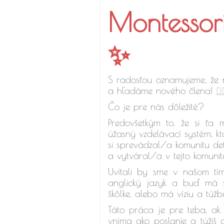
Montessori
✨
S radosťou oznamujeme, že n
a hľadáme nového člena!
🙋‍
Čo je pre nás dôležité?
Predovšetkým to, že si ťa 
úžasný vzdelávací systém, k
si sprevádzal/a komunitu det
a vytváral/a v tejto komunit
Uvítali by sme v našom tí
anglický jazyk a buď má sk
škôlke, alebo má víziu a túžb
Táto práca je pre teba, ak 
vníma ako poslanie a túžiš