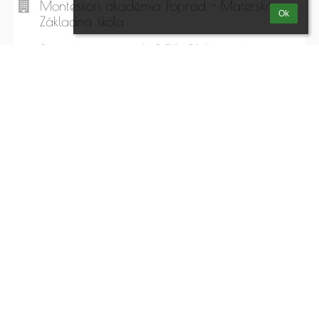
Montessori akadémia Poprad - Materská a
Ok
Základná škola
Strážske námestie 1, 058 01 Poprad
Slovakia
cprpoprad@gmail.com
+421 915 972 513
.
Mapa