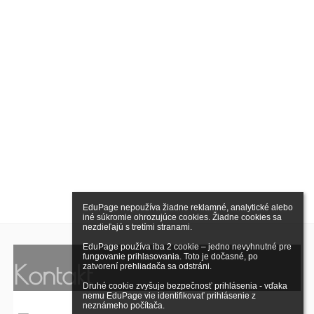
EduPage nepoužíva žiadne reklamné, analytické alebo 
iné súkromie ohrozujúce cookies. Žiadne cookies sa 
nezdieľajú s tretími stranami.

EduPage používa iba 2 cookie – jedno nevyhnutné pre 
fungovanie prihlasovania. Toto je dočasné, po 
Kontakt
zatvorení prehliadača sa odstráni.

Druhé cookie zvyšuje bezpečnosť prihlásenia - vďaka 
nemu EduPage vie identifikovať prihlásenie z 
neznámeho počítača.